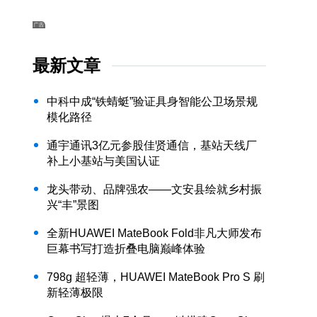
最新文章
中科中成“铁蜻蜓”验证具身智能公卫场景规
模化路径
通宇通讯3亿元参股佳贤通信，基站天线厂
补上小基站与美国认证
龙头带动、品牌强农——文安县绘就乡村振
兴“丰”景图
全新HUAWEI MateBook Fold非凡大师发布
巨幕书写打造折叠电脑巅峰体验
798g 超轻薄，HUAWEI MateBook Pro S 刷
新轻薄极限