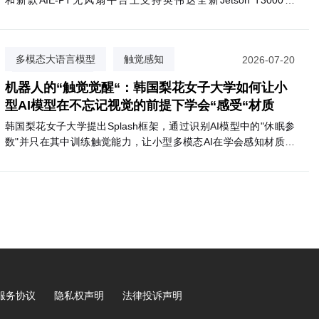
和新款AIE-PT无风扇平台上支持英伟达全新Jetson T3000和
T2000模块。T3000基于Blackwell GPU，最高提供865 FP4
TFLOPS算力，功耗70W；T2000则提供400 FP4 TFLOPS，面向
视觉AI代理和自主移动机器人等场景。两款模块预计2027年第一
多模态大语言模型
触觉感知
2026-07-20
季度上市，支持Nemotron、Cosmos 3等英伟达AI软件生态。
掩码隔离训练
机器人的“触觉觉醒“：韩国梨花女子大学如何让小
型AI模型在不忘记视觉的前提下学会“感受“材质
韩国梨花女子大学提出Splash框架，通过识别AI模型中的"休眠参
数"并只在其中训练触觉能力，让小型多模态AI在学会感知材质触
感的同时，完整保留原有视觉语言推理能力。
服务协议
隐私权声明
法律投诉声明