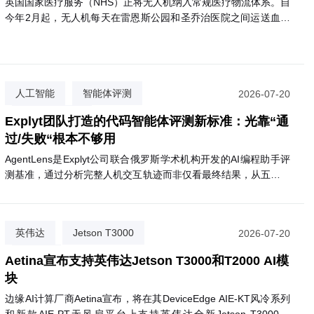
英国国家医疗服务（NHS）正将无人机纳入常规医疗物流体系。自
必选项，AI是生存项
因湃电池 × 达索系统：如何共创出一套
今年2月起，无人机每天在雷恩斯公园和圣乔治医院之间运送血液
业最佳实践
等诊断样本，飞行仅需3分钟，比公路运输快约85%，且碳排放减
少高达98%。目前已有逾2000名患者受益。NHS计划将该服务扩
展至圣赫利尔、克罗伊登等多家医院，最终惠及约180万名患者。
该网络由英国医疗初创公司Apian与谷歌旗下Wing合作运营。
人工智能
智能体评测
2026-07-20
代码质量评估
Explyt团队打造的代码智能体评测新标准：光靠“通
过/失败“根本不够用
AgentLens是Explyt公司联合俄罗斯学术机构开发的AI编程助手评
测基准，通过分析完整人机交互轨迹而非仅看最终结果，从五个维
度评估代码智能体的真实表现。
英伟达
Jetson T3000
2026-07-20
Aetina
Aetina宣布支持英伟达Jetson T3000和T2000 AI模
块
边缘AI计算厂商Aetina宣布，将在其DeviceEdge AIE-KT风冷系列