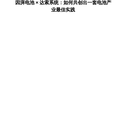
电池产
AI走进真实世界之后：安全、健康与产业的新
埃森哲：
命题