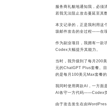
服务商礼貌地通知我，必须
若我无法阻止攻击蔓延至其
本文记录的，正是我利用这个周末，
圾邮件攻击的全过程——在
作为副业项目，我拥有一款功
Codex大幅提升其能力。
当时，我升级到了每月200美
元的ChatGPT Plus套
的是每月100美元Max套餐的Cl
我同时使用两款AI，一方面
AI各守一方代码——Codex负责
由于攻击发生在由WordPr