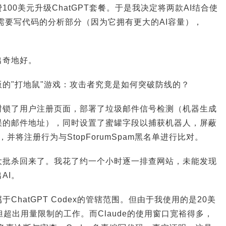
00美元升级ChatGPT套餐。于是我决定将两款AI结合使
负责不需要写代码的分析部分（因为它拥有更大的AI容量），
出奇地好。
的"打地鼠"游戏：攻击者究竟是如何突破防线的？
封锁了用户注册页面，部署了垃圾邮件信号检测（机器生成
误的邮件地址），同时设置了蜜罐字段以捕获机器人，屏蔽
并将注册行为与StopForumSpam黑名单进行比对。
大批杀回来了。我花了约一个小时逐一排查网站，未能发现
AI。
ChatGPT Codex的管辖范围。但由于我使用的是20美
担超出用量限制的工作。而Claude的使用窗口宽裕得多，