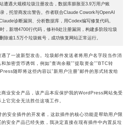
ss网站遭遇大规模垃圾注册攻击，数据库膨胀至3.9万用户账
，托管商发出警告。作者联合Claude Cowork与OpenAI
用Claude诊断漏洞、分析数据库，用Codex编写修复代码。
小时，新增4700行代码，修补8处注册漏洞，构建多阶段垃圾
删除逾1.5万个垃圾账号，成功恢复网站正常运行。
遭遇了一波新型攻击。垃圾邮件发送者将用户名字段当作消
加密货币诱饵，例如"查询余额""提取资金""BTC转
dPress随即将这些内容以"新用户注册"邮件的形式转发给
商业安全产品，该产品本应保护我的WordPress网站免受
际上它完全无法胜任这项工作。
ss设计的安全插件的开发者，这款插件的核心功能是帮助用户限
买的安全产品已经失效，我决定直接在现有插件中内置反垃