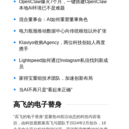
OpenClaw爆火7个月，一键搭建OpenClaw
本地AI环境已不是难题
混合董事会：AI如何重塑董事角色
电力瓶颈推动数据中心向传统枢纽以外扩张
Klaviyo收购Agency，两位科技创始人再度
携手
Lightspeed如何通过Instagram私信找到新成
员
家得宝重组技术团队，加速创新布局
当AI不再只是“看起来正确”
高飞的电子替身
“高飞的电子替身”是聚焦AI前沿动态的科技内容项
目，由科技观察家高飞与团队于2024年2月创办，18