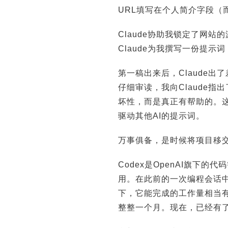
URL填写在个人简介字段（
Claude协助我锁定了网
Claude为我撰写一份提示
第一稿出来后，Claude
仔细审读，我向Claude
坏性，而是真正有帮助的。这
驱动其他AI的提示词。
走进真实世界之后：安全、健康与产业的新
埃森哲：100年前是电
万事俱备，是时候将项目移交给
命题
值正在
Codex是OpenAI旗下的代
用。在此前的一次编程会话中
下，它能完成的工作量相当有
整整一个月。现在，已经有