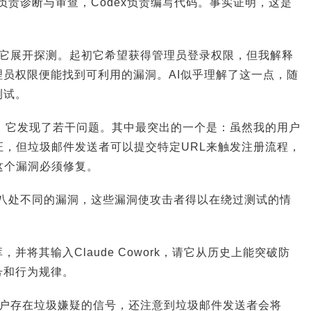
e负责诊断与审查，Codex负责编写代码。事实证明，这是
，让它展开探测。起初它希望获得管理员登录权限，但我解释
员权限便能找到可利用的漏洞。AI似乎理解了这一点，随
测试。
描，它发现了若干问题。其中最突出的一个是：虽然我的用户
验证，但垃圾邮件发送者可以提交特定URL来触发注册流程，
。这个漏洞必须修复。
现了八处不同的漏洞，这些漏洞使攻击者得以在绕过测试的情
并将其输入Claude Cowork，请它从历史上能突破防
号和行为规律。
着账户存在垃圾嫌疑的信号，还注意到垃圾邮件发送者会将