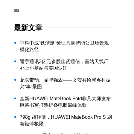
最新文章
中科中成“铁蜻蜓”验证具身智能公卫场景规
模化路径
通宇通讯3亿元参股佳贤通信，基站天线厂
补上小基站与美国认证
龙头带动、品牌强农——文安县绘就乡村振
兴“丰”景图
全新HUAWEI MateBook Fold非凡大师发布
巨幕书写打造折叠电脑巅峰体验
798g 超轻薄，HUAWEI MateBook Pro S 刷
新轻薄极限