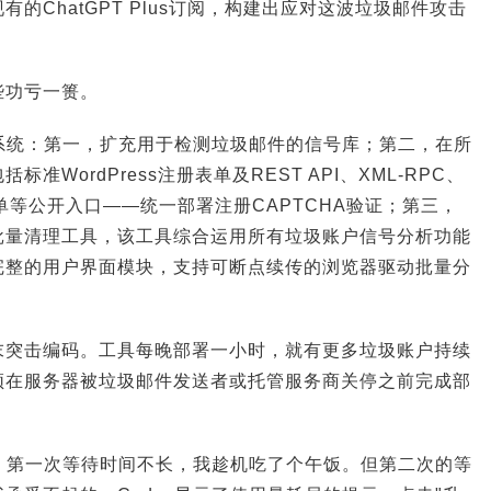
的ChatGPT Plus订阅，构建出应对这波垃圾邮件攻击
些功亏一篑。
心系统：第一，扩充用于检测垃圾邮件的信号库；第二，在所
准WordPress注册表单及REST API、XML-RPC、
注册表单等公开入口——统一部署注册CAPTCHA验证；第三，
批量清理工具，该工具综合运用所有垃圾账户信号分析功能
完整的用户界面模块，支持可断点续传的浏览器驱动批量分
末突击编码。工具每晚部署一小时，就有更多垃圾账户持续
须在服务器被垃圾邮件发送者或托管服务商关停之前完成部
x。第一次等待时间不长，我趁机吃了个午饭。但第二次的等