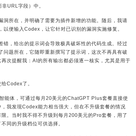
而非URL字段）中。
站的漏洞所在，并明确了需要为插件新增的功能。随后，我请
词，以便输入Codex，让它针对已识别的漏洞实施修复。
出了差错，给出的提示词会导致极具破坏性的代码生成。经过
指出了问题所在，它随即重新撰写了提示词，这次不再具有破
再次提醒我：AI的所有输出都必须逐一核实，尤其是用于
机，今天是AI，企业价
三一集团：数字化是必选项，AI是生
Codex了。
重新排序
码智能体，可通过每月20美元的ChatGPT Plus套餐直接使
，我发现Codex能力相当强大，但在不升级套餐的情况
限。当时我不得不升级到每月200美元的Pro套餐，用了
了不同的升级档位可供选择。