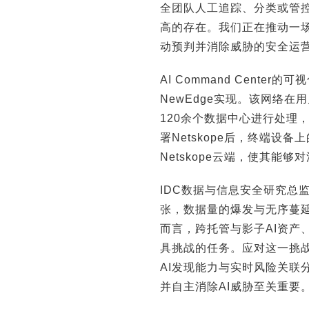
全团队人工追踪、分类或管
高的存在。我们正在推动一场
动预判并消除威胁的安全运营
AI Command Cente
NewEdge实现。该网络
120余个数据中心进行处理，是
署Netskope后，终端设
Netskope云端，使其能
IDC数据与信息安全研究总监Je
张，数据量的爆发与无序蔓
而言，跨托管与影子AI资产
具挑战的任务。应对这一挑
AI发现能力与实时风险关联
并自主消除AI威胁至关重要。