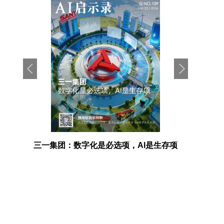
存项
因湃电池 × 达索系统：如何共创出一套电池产
AI走进
业最佳实践