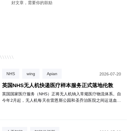
好文章，需要你的鼓励
NHS
wing
Apian
2026-07-20
机，今天是AI，企业价
三一集团：数字化是必选项，AI是生
英国NHS无人机快递医疗样本服务正式落地伦敦
重新排序
英国国家医疗服务（NHS）正将无人机纳入常规医疗物流体系。自
今年2月起，无人机每天在雷恩斯公园和圣乔治医院之间运送血液
等诊断样本，飞行仅需3分钟，比公路运输快约85%，且碳排放减
少高达98%。目前已有逾2000名患者受益。NHS计划将该服务扩
展至圣赫利尔、克罗伊登等多家医院，最终惠及约180万名患者。
该网络由英国医疗初创公司Apian与谷歌旗下Wing合作运营。