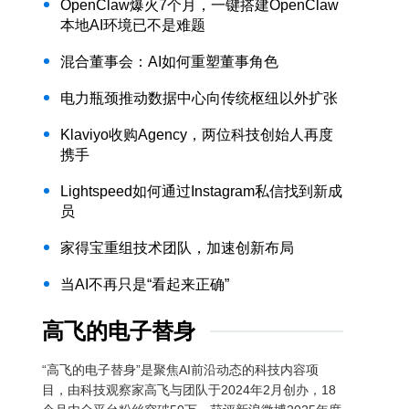
OpenClaw爆火7个月，一键搭建OpenClaw
本地AI环境已不是难题
混合董事会：AI如何重塑董事角色
电力瓶颈推动数据中心向传统枢纽以外扩张
Klaviyo收购Agency，两位科技创始人再度
携手
Lightspeed如何通过Instagram私信找到新成
员
家得宝重组技术团队，加速创新布局
当AI不再只是“看起来正确”
高飞的电子替身
“高飞的电子替身”是聚焦AI前沿动态的科技内容项
目，由科技观察家高飞与团队于2024年2月创办，18