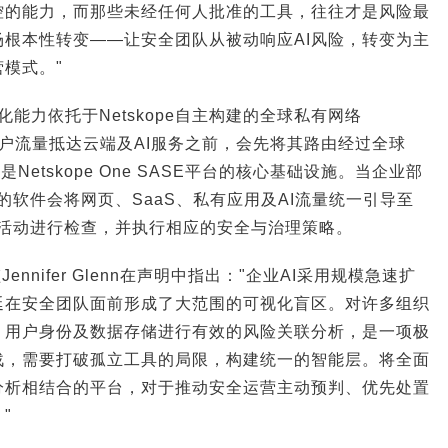
控的能力，而那些未经任何人批准的工具，往往才是风险最
根本性转变——让安全团队从被动响应AI风险，转变为主
模式。"
r的可视化能力依托于Netskope自主构建的全球私有网络
在用户流量抵达云端及AI服务之前，会先将其路由经过全球
Netskope One SASE平台的核心基础设施。当企业部
备上的软件会将网页、SaaS、私有应用及AI流量统一引导至
够对活动进行检查，并执行相应的安全与治理策略。
nnifer Glenn在声明中指出："企业AI采用规模急速扩
延在安全团队面前形成了大范围的可视化盲区。对许多组织
、用户身份及数据存储进行有效的风险关联分析，是一项极
战，需要打破孤立工具的局限，构建统一的智能层。将全面
分析相结合的平台，对于推动安全运营主动预判、优先处置
"