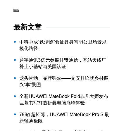
最新文章
中科中成“铁蜻蜓”验证具身智能公卫场景规
模化路径
通宇通讯3亿元参股佳贤通信，基站天线厂
补上小基站与美国认证
龙头带动、品牌强农——文安县绘就乡村振
兴“丰”景图
全新HUAWEI MateBook Fold非凡大师发布
巨幕书写打造折叠电脑巅峰体验
798g 超轻薄，HUAWEI MateBook Pro S 刷
新轻薄极限