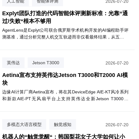
人工智能
智能体评测
2026-07-20
代码质量评估
Explyt团队打造的代码智能体评测新标准：光靠“通
过/失败“根本不够用
AgentLens是Explyt公司联合俄罗斯学术机构开发的AI编程助手评
测基准，通过分析完整人机交互轨迹而非仅看最终结果，从五个维
度评估代码智能体的真实表现。
英伟达
Jetson T3000
2026-07-20
Aetina
Aetina宣布支持英伟达Jetson T3000和T2000 AI模
块
边缘AI计算厂商Aetina宣布，将在其DeviceEdge AIE-KT风冷系列
和新款AIE-PT无风扇平台上支持英伟达全新Jetson T3000和
T2000模块。T3000基于Blackwell GPU，最高提供865 FP4
TFLOPS算力，功耗70W；T2000则提供400 FP4 TFLOPS，面向
视觉AI代理和自主移动机器人等场景。两款模块预计2027年第一
多模态大语言模型
触觉感知
2026-07-20
季度上市，支持Nemotron、Cosmos 3等英伟达AI软件生态。
掩码隔离训练
机器人的“触觉觉醒“：韩国梨花女子大学如何让小