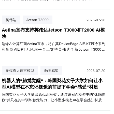
度评估代码智能体的真实表现。
英伟达
Jetson T3000
2026-07-20
Aetina
Aetina宣布支持英伟达Jetson T3000和T2000 AI模
块
边缘AI计算厂商Aetina宣布，将在其DeviceEdge AIE-KT风冷系列
和新款AIE-PT无风扇平台上支持英伟达全新Jetson T3000和
T2000模块。T3000基于Blackwell GPU，最高提供865 FP4
TFLOPS算力，功耗70W；T2000则提供400 FP4 TFLOPS，面向
视觉AI代理和自主移动机器人等场景。两款模块预计2027年第一
多模态大语言模型
触觉感知
2026-07-20
季度上市，支持Nemotron、Cosmos 3等英伟达AI软件生态。
掩码隔离训练
机器人的“触觉觉醒“：韩国梨花女子大学如何让小
型AI模型在不忘记视觉的前提下学会“感受“材质
韩国梨花女子大学提出Splash框架，通过识别AI模型中的"休眠参
数"并只在其中训练触觉能力，让小型多模态AI在学会感知材质触
感的同时，完整保留原有视觉语言推理能力。