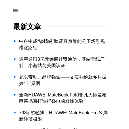
最新文章
中科中成“铁蜻蜓”验证具身智能公卫场景规
模化路径
通宇通讯3亿元参股佳贤通信，基站天线厂
补上小基站与美国认证
龙头带动、品牌强农——文安县绘就乡村振
兴“丰”景图
全新HUAWEI MateBook Fold非凡大师发布
巨幕书写打造折叠电脑巅峰体验
798g 超轻薄，HUAWEI MateBook Pro S 刷
新轻薄极限