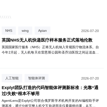
机，今天是AI，企业价
三一集团：数字化是必选项，AI是生
重新排序
NHS
wing
Apian
2026-07-20
英国NHS无人机快递医疗样本服务正式落地伦敦
英国国家医疗服务（NHS）正将无人机纳入常规医疗物流体系。自
今年2月起，无人机每天在雷恩斯公园和圣乔治医院之间运送血液
等诊断样本，飞行仅需3分钟，比公路运输快约85%，且碳排放减
少高达98%。目前已有逾2000名患者受益。NHS计划将该服务扩
展至圣赫利尔、克罗伊登等多家医院，最终惠及约180万名患者。
该网络由英国医疗初创公司Apian与谷歌旗下Wing合作运营。
人工智能
智能体评测
2026-07-20
代码质量评估
Explyt团队打造的代码智能体评测新标准：光靠“通
过/失败“根本不够用
AgentLens是Explyt公司联合俄罗斯学术机构开发的AI编程助手评
测基准，通过分析完整人机交互轨迹而非仅看最终结果，从五个维