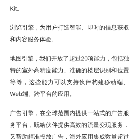
Kit。
浏览引擎，为用户打造智能、即时的信息获取
和内容服务体验。
地图引擎，我们开放了超过20项能力，包括独
特的室外高精度能力、准确的楼层识别和位置
等等，这些能力可以支持伙伴构建移动端、
Web端、跨平台的应用。
广告引擎，在全球范围内提供一站式的广告服
务平台，既给伙伴提供高效的流量变现服务，
又帮助精准投放广告，海外应用集成数量超过