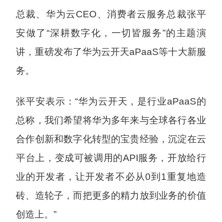
总裁、华为云CEO、消费者云服务总裁张平
安做了“深耕数字化，一切皆服务”的主题演
讲，重磅发布了华为云开天aPaaS等十大新服
务。
张平安表示：“华为云开天，是行业aPaaS的
总称，我们希望将华为多年来与全球各行各业
合作创新和数字化转型的宝贵经验，沉淀在云
平台上，变成可被调用的API服务，开放给行
业的开发者，让开发者不必从0到1重复地造
砖、造轮子，而把更多的精力放到业务的价值
创造上。”