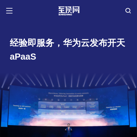
经验即服务，华为云发布开天
aPaaS