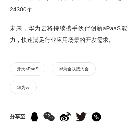
24300个。
未来，华为云将持续携手伙伴创新aPaaS能
力，快速满足行业应用场景的开发需求。
开天aPaaS
华为全联接大会
华为云
分享至